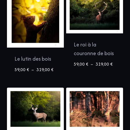
à
à
319,00 €
319,00 €
Le roi à la
couronne de bois
Le lutin des bois
Plage
59,00
€
–
319,00
€
Plage
59,00
€
–
319,00
€
de
de
prix :
prix :
59,00 €
59,00 €
à
à
319,00 €
319,00 €