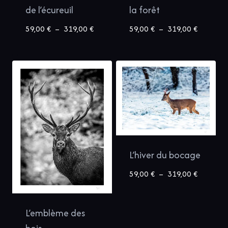
de l’écureuil
la forêt
Plage
Plage
59,00
€
–
319,00
€
59,00
€
–
319,00
€
de
de
prix :
prix :
59,00 €
59,00 €
à
à
319,00 €
319,00 €
L’hiver du bocage
Plage
59,00
€
–
319,00
€
de
prix :
L’emblème des
59,00 €