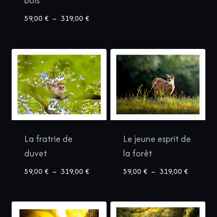
bois
à
319,00 €
Plage
59,00
€
–
319,00
€
de
prix :
59,00 €
à
319,00 €
La fratrie de
Le jeune esprit de
duvet
la forêt
Plage
Plage
59,00
€
–
319,00
€
59,00
€
–
319,00
€
de
de
prix :
prix :
59,00 €
59,00 €