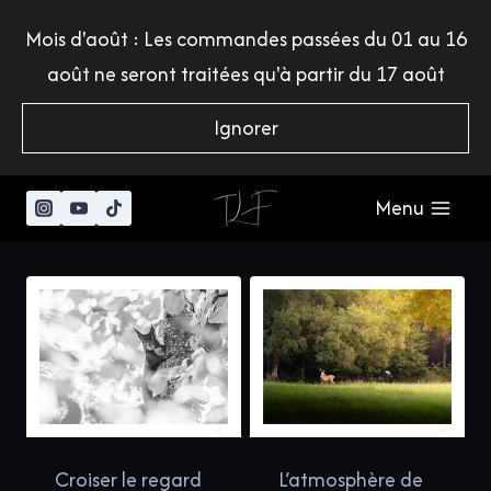
Aller
Mois d'août : Les commandes passées du 01 au 16
au
août ne seront traitées qu'à partir du 17 août
contenu
Ignorer
Menu
Croiser le regard
L’atmosphère de