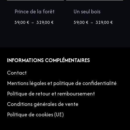
Prince de la forêt
Un seul bois
Plage
Plage
59,00
€
–
319,00
€
59,00
€
–
319,00
€
de
de
prix :
prix :
59,00 €
59,00 €
à
à
INFORMATIONS COMPLÉMENTAIRES
319,00 €
319,00 €
Contact
Mentions légales et politique de confidentialité
Politique de retour et remboursement
Conditions générales de vente
Politique de cookies (UE)