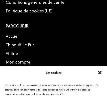
Conditions générales de vente
Politique de cookies (UE)
PARCOURIR
Accueil
Thibault Le Fur
Vitrine
Mon compte
Les cookies
MES RÉSEAUX
Notre site utilise des cookies pour améliorer votre expérience de navigation. En
continuant à utiliser notre site, vous acceptez notre utilisation de cookies
conformément à notre politique de confidentialité.