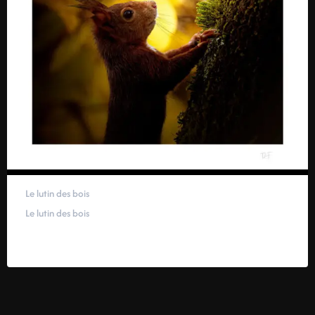
Le lutin des bois
Le lutin des bois
59,00
€
–
319,00
€