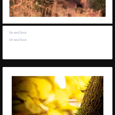
Un seul bois
Un seul bois
59,00
€
–
319,00
€