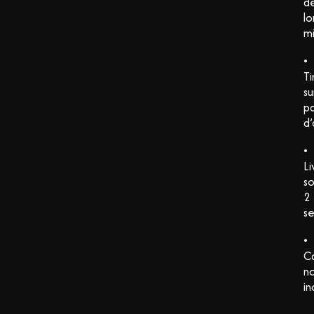
d
l
mi
•
Ti
su
pa
d’
•
Li
so
2
s
•
C
n
in