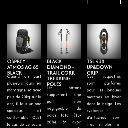
OSPREY
BLACK
TSL 438
ATMOS AG 65
DIAMOND -
UP&DOWN
BLACK
TRAIL CORK
GRIP
Quand on part
Ces raquettes
TREKKING
plusieurs jours en
POLES
sont parfaites
Les bâtons
montagne, et avec
pour les longues
supportent une
plus de 20kg sur le
marches en hiver
part non
dos, il faut un sac
dans la neige. Les
négligeable du
spacieux et
systèmes
poids total (10-
confortable. C’est
d’attaches sont
20%). En avoir
le cas de ce sac à
très simples et