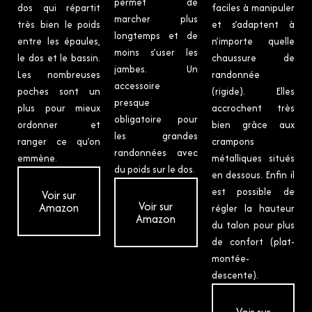
permet de
dos qui répartit
faciles à manipuler
marcher plus
très bien le poids
et s’adaptent à
longtemps et de
entre les épaules,
n’importe quelle
moins s’user les
le dos et le bassin.
chaussure de
jambes. Un
Les nombreuses
randonnée
accessoire
poches sont un
(rigide). Elles
presque
plus pour mieux
accrochent très
obligatoire pour
ordonner et
bien grâce aux
les grandes
ranger ce qu’on
crampons
randonnées avec
emmène.
métalliques situés
du poids sur le dos.
en dessous. Enfin il
est possible de
Voir sur
Voir sur
Amazon
régler la hauteur
Amazon
du talon pour plus
de confort (plat-
montée-
descente).
Voir sur