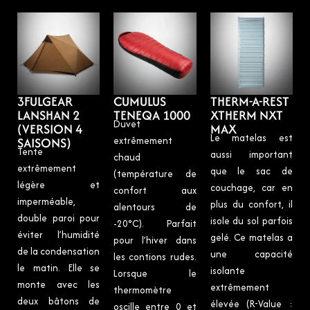
3FULGEAR
CUMULUS
THERM-A-REST
LANSHAN 2
TENEQA 1000
XTHERM NXT
Duvet
(VERSION 4
MAX
Le matelas est
SAISONS)
extrêmement
Tente
aussi important
chaud
extrêmement
que le sac de
(température de
légère et
couchage, car en
confort aux
imperméable,
plus du confort, il
alentours de
double paroi pour
isole du sol parfois
-20°C). Parfait
éviter l’humidité
gelé. Ce matelas a
pour l’hiver dans
de la condensation
une capacité
les contions rudes.
le matin. Elle se
isolante
Lorsque le
monte avec les
extrêmement
thermomètre
deux bâtons de
élevée (R-Value :
oscille entre 0 et