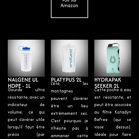
Amazon
NALGENE UL
PLATYPUS 2L
HYDRAPAK
L’été, les
HDPE - 1L
SEEKER 2L
Gourde ultra
Cette poche à eau
montagnes
résistante, avec un
est résistante, et
peuvent s’avérer
indicateur de
peut être associée
être un lieu
volume, ce qui
au filtre Katadyn
extrêmement sec.
peut s’avérer utile
BeFree (qui se
C’est pourquoi je
lorsqu’il faut être
visse dessus).
n’hésite pas à
précis (par
Idéale pour faire
emmener cette