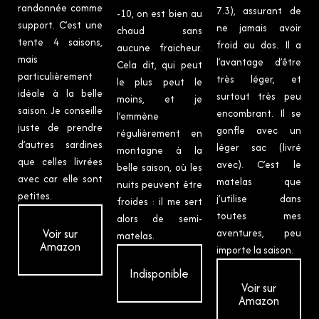
randonnée comme
7.3), assurant de
-10, on est bien au
support. C’est une
ne jamais avoir
chaud sans
tente 4 saisons,
froid au dos. Il a
aucune fraicheur.
mais
l’avantage d’être
Cela dit, qui peut
particulièrement
très léger, et
le plus peut le
idéale à la belle
surtout très peu
moins, et je
saison. Je conseille
encombrant. Il se
l’emmène
juste de prendre
gonfle avec un
régulièrement en
d’autres sardines
léger sac (livré
montagne à la
que celles livrées
avec). C’est le
belle saison, où les
avec car elle sont
matelas que
nuits peuvent être
petites.
j’utilise dans
froides : il me sert
toutes mes
alors de semi-
Voir sur
aventures, peu
matelas.
Amazon
importe la saison.
Indisponible
Voir sur
Amazon