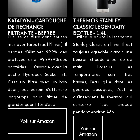
KATADYN - CARTOUCHE
THERMOS STANLEY
DE RECHANGE
CLASSIC LEGENDARY
FILTRANTE - BEFREE
BOTTLE - 1.4L
J’utilise ce filtre dans toutes
J’utilise la bouteille isotherme
mes aventures (sauf l’hiver). Il
Stanley Classic en hiver. Il est
permet d’éliminer 99.9% des
toujours agréable d’avoir une
protozoaires et 99.9999% des
boisson chaude à portée de
bactéries. Il s’associe avec la
main. Lorsque les
poche Hydrapak Seeker 2L.
températures sont très
C’est un filtre avec un bon
basses, l’eau gèle dans les
débit, pas besoin d’attendre
gourdes classiques, c’est là
longtemps pour filtrer de
qu’intervient le thermos, qui
grandes quantités d’eau.
conserve l’eau chaude
pendant environ 48h.
Voir sur Amazon
Voir sur
Amazon