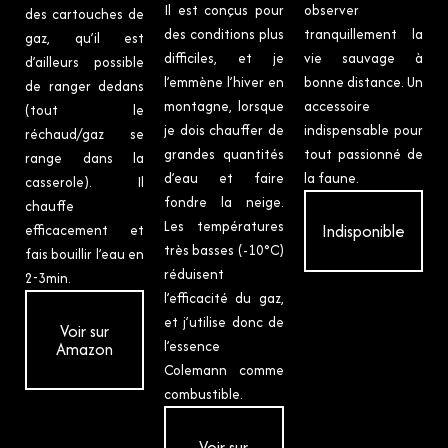
Il est conçus pour
observer
des cartouches de
des conditions plus
tranquillement la
gaz, qu’il est
difficiles, et je
vie sauvage à
d’ailleurs possible
l’emmène l’hiver en
bonne distance. Un
de ranger dedans
montagne, lorsque
accessoire
(tout le
je dois chauffer de
indispensable pour
réchaud/gaz se
grandes quantités
tout passionné de
range dans la
d’eau et faire
la faune.
casserole). Il
fondre la neige.
chauffe
Les températures
Indisponible
efficacement et
très basses (-10°C)
fais bouillir l’eau en
réduisent
2-3min.
l’efficacité du gaz,
et j’utilise donc de
Voir sur
l’essence
Amazon
Colemann comme
combustible.
Voir sur