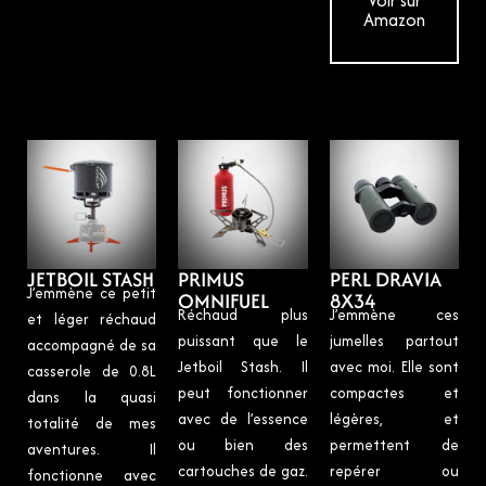
Amazon
JETBOIL STASH
PRIMUS
PERL DRAVIA
J’emmène ce petit
OMNIFUEL
8X34
Réchaud plus
J’emmène ces
et léger réchaud
puissant que le
jumelles partout
accompagné de sa
Jetboil Stash. Il
avec moi. Elle sont
casserole de 0.8L
peut fonctionner
compactes et
dans la quasi
avec de l’essence
légères, et
totalité de mes
ou bien des
permettent de
aventures. Il
cartouches de gaz.
repérer ou
fonctionne avec