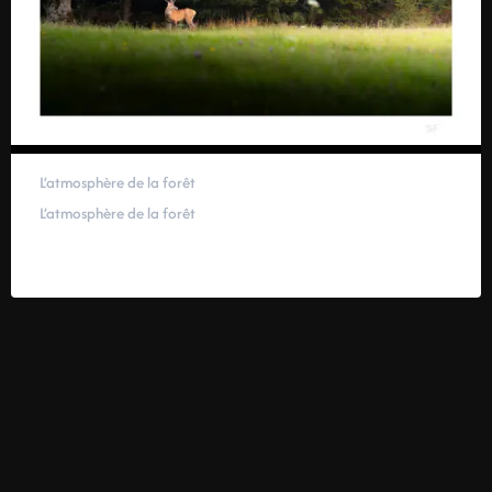
L’atmosphère de la forêt
L’atmosphère de la forêt
59,00
€
–
319,00
€