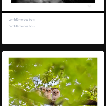
L’emblème des bois
L’emblème des bois
59,00
€
–
319,00
€