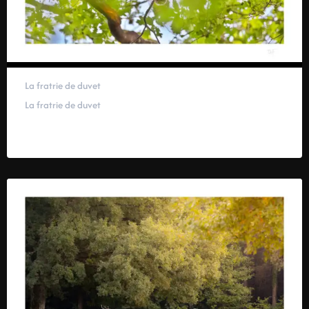
La fratrie de duvet
La fratrie de duvet
59,00
€
–
319,00
€