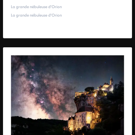
La grande nébuleuse d’Orion
La grande nébuleuse d’Orion
59,00
€
–
319,00
€