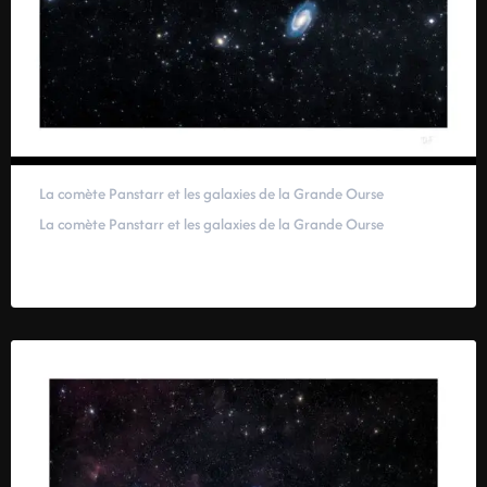
La comète Panstarr et les galaxies de la Grande Ourse
La comète Panstarr et les galaxies de la Grande Ourse
59,00
€
–
319,00
€