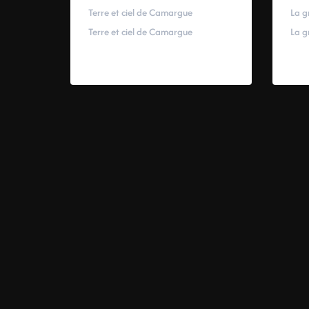
Terre et ciel de Camargue
La g
Terre et ciel de Camargue
La g
59,00
€
–
319,00
€
59,