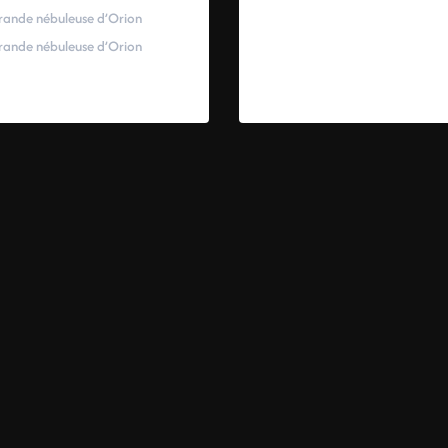
rande nébuleuse d’Orion
rande nébuleuse d’Orion
00
€
–
319,00
€