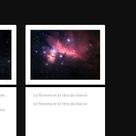
ies
La flamme et la tête de cheval
La flamme et la tête de cheval
ies
59,00
€
–
319,00
€