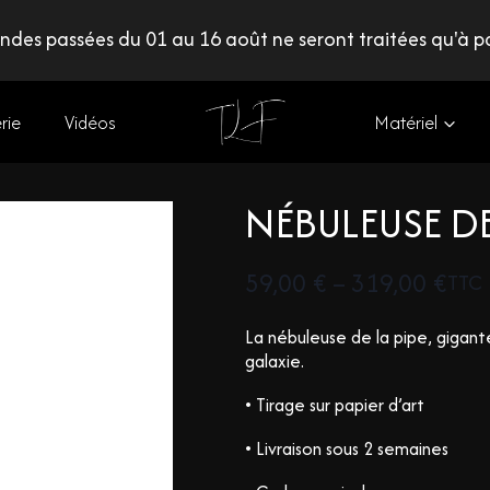
des passées du 01 au 16 août ne seront traitées qu'à pa
rie
Vidéos
Matériel
NÉBULEUSE DE
59,00
€
–
319,00
€
TTC
La nébuleuse de la pipe, gigant
galaxie.
• Tirage sur papier d’art
• Livraison sous 2 semaines