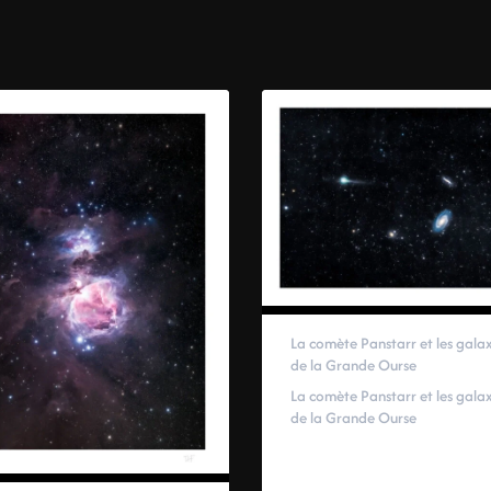
La comète Panstarr et les galax
de la Grande Ourse
La comète Panstarr et les galax
de la Grande Ourse
59,00
€
–
319,00
€