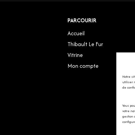
PARCOURIR
Accueil
Thibault Le Fur
Vitrine
Mon compte
Notre si
utiliser
de confi
Vous pou
votre na
gestion 
configur