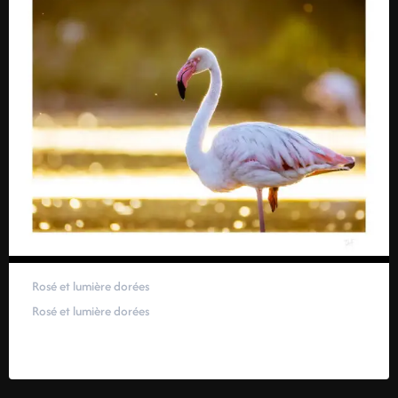
Rosé et lumière dorées
Rosé et lumière dorées
59,00
€
–
319,00
€