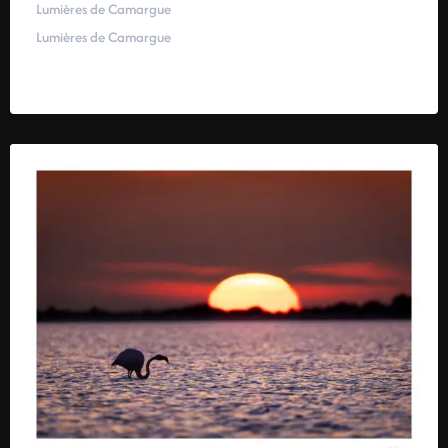
Lumières de Camargue
Lumières de Camargue
59,00
€
–
319,00
€