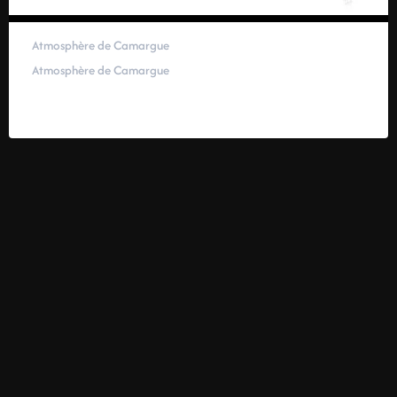
Atmosphère de Camargue
Atmosphère de Camargue
59,00
€
–
319,00
€