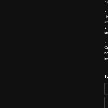
d’
•
Li
so
2
s
•
C
n
in
T