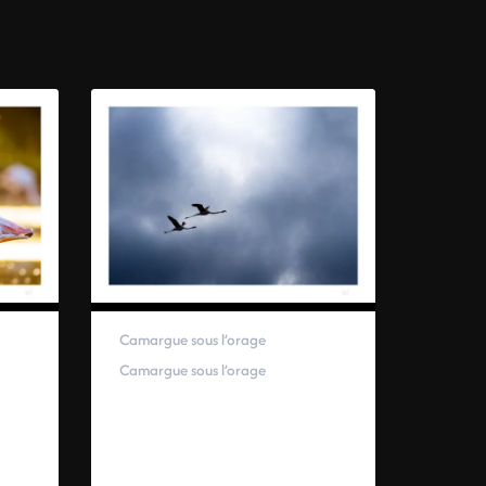
Camargue sous l’orage
Camargue sous l’orage
59,00
€
–
319,00
€