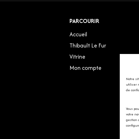
PARCOURIR
Accueil
Thibault Le Fur
Vitrine
Mon compte
Notre si
utiliser
de confi
Vous pou
votre na
gestion 
configur