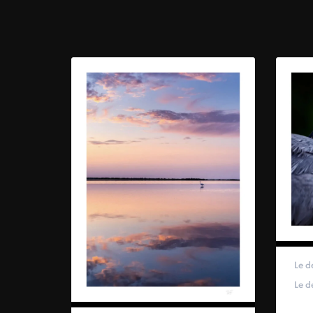
Le d
Le d
59,