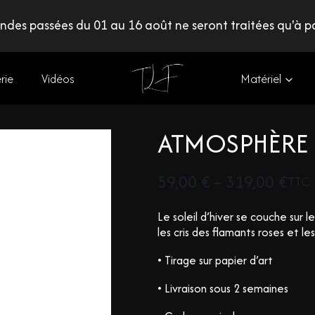
des passées du 01 au 16 août ne seront traitées qu'à pa
rie
Vidéos
Matériel
ATMOSPHÈRE
59,00
€
–
319,00
€
TTC
Le soleil d’hiver se couche sur 
les cris des flamants roses et l
• Tirage sur papier d’art
• Livraison sous 2 semaines