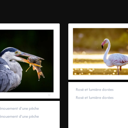
Rosé et lumière dorées
Rosé et lumière dorées
59,00
€
–
319,00
€
énouement d’une pêche
énouement d’une pêche
00
€
–
319,00
€