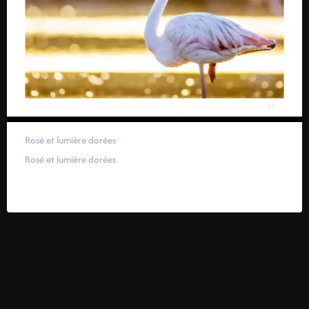
Rosé et lumière dorées
Rosé et lumière dorées
59,00
€
–
319,00
€