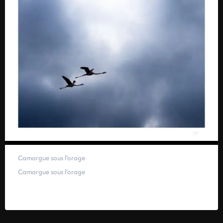
Camargue sous l’orage
Camargue sous l’orage
59,00
€
–
319,00
€