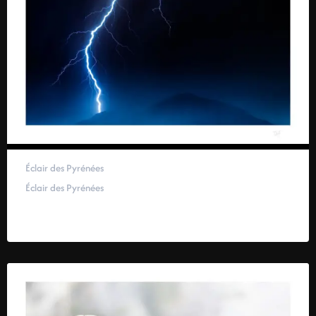
Éclair des Pyrénées
Éclair des Pyrénées
59,00
€
–
319,00
€