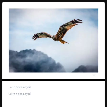
Le rapace royal
Le rapace royal
59,00
€
–
319,00
€