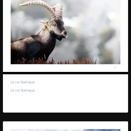
Le roi ibérique
Le roi ibérique
59,00
€
–
319,00
€