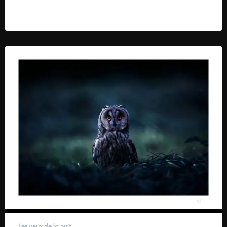
59,00
€
–
319,00
€
Les yeux de la nuit