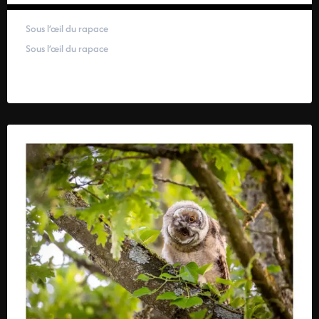
Sous l’œil du rapace
Sous l’œil du rapace
59,00
€
–
319,00
€