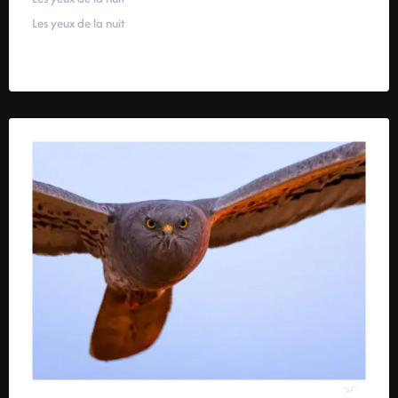
Les yeux de la nuit
59,00
€
–
319,00
€