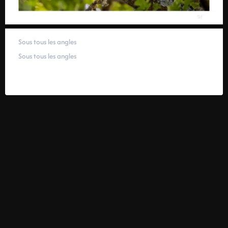
Sous tous les angles
Sous tous les angles
59,00
€
–
319,00
€