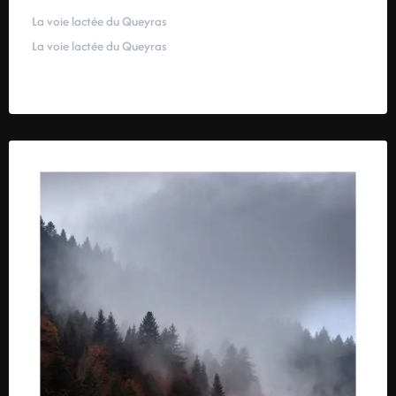
La voie lactée du Queyras
La voie lactée du Queyras
59,00
€
–
319,00
€