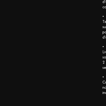
d
ca
•
Ti
su
pa
d’
•
Li
so
2
s
•
C
n
in