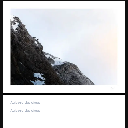
Au bord des cimes
Au bord des cimes
59,00
€
–
319,00
€