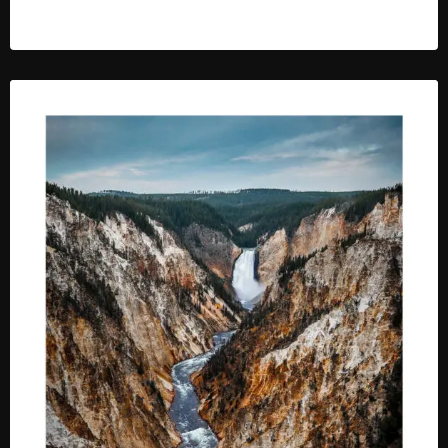
59,00
€
–
319,00
€