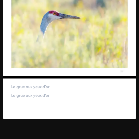
La grue aux yeux d’or
La grue aux yeux d’or
59,00
€
–
319,00
€