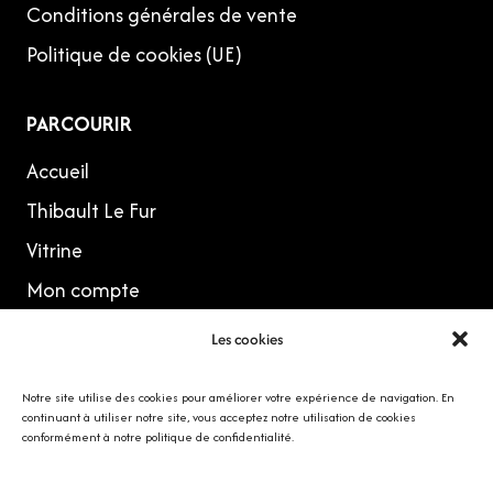
Conditions générales de vente
Politique de cookies (UE)
PARCOURIR
Accueil
Thibault Le Fur
Vitrine
Mon compte
Les cookies
MES RÉSEAUX
Notre site utilise des cookies pour améliorer votre expérience de navigation. En
continuant à utiliser notre site, vous acceptez notre utilisation de cookies
conformément à notre politique de confidentialité.