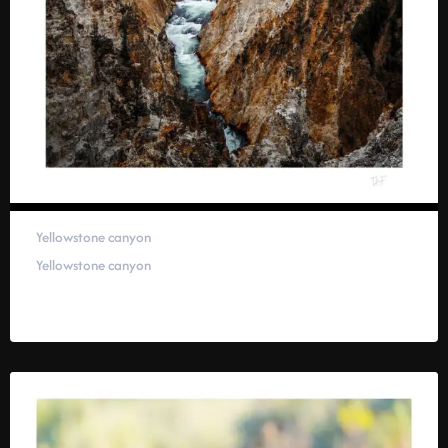
Yellowstone canyon
Yellowstone canyon
59,00
€
–
319,00
€