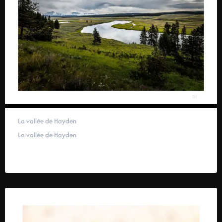
La vallée de Hayden
La vallée de Hayden
59,00
€
–
319,00
€