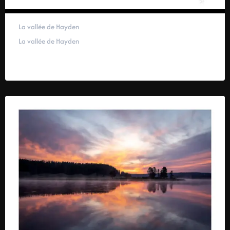
La vallée de Hayden
La vallée de Hayden
59,00
€
–
319,00
€