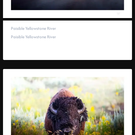
Paisible Yellowstone River
Paisible Yellowstone River
59,00
€
–
319,00
€