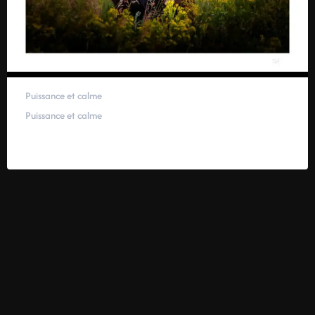
Puissance et calme
Puissance et calme
59,00
€
–
319,00
€