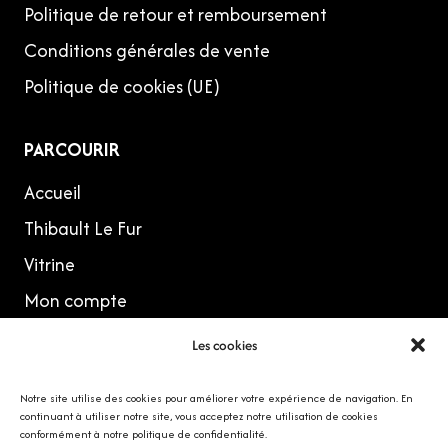
Politique de retour et remboursement
Conditions générales de vente
Politique de cookies (UE)
PARCOURIR
Accueil
Thibault Le Fur
Vitrine
Mon compte
Les cookies
MES RÉSEAUX
Notre site utilise des cookies pour améliorer votre expérience de navigation. En
continuant à utiliser notre site, vous acceptez notre utilisation de cookies
conformément à notre politique de confidentialité.