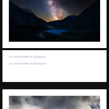
La voie lactée du Queyras
La voie lactée du Queyras
59,00
€
–
319,00
€