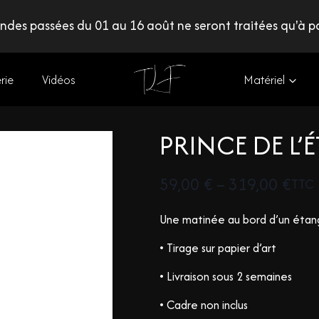
des passées du 01 au 16 août ne seront traitées qu'à pa
rie
Vidéos
Matériel
PRINCE DE L’
59,00
€
–
319,00
€
TTC
Une matinée au bord d’un étang 
• Tirage sur papier d’art
• Livraison sous 2 semaines
• Cadre non inclus