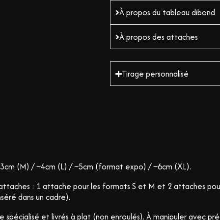
À propos du tableau dibond
À propos des attaches
Tirage personnalisé
3cm (M) / ~4cm (L) / ~5cm (format expo) / ~6cm (XL).
c attaches : 1 attache pour les formats S et M et 2 attaches po
séré dans un cadre).
e spécialisé et livrés à plat (non enroulés). À manipuler avec pr