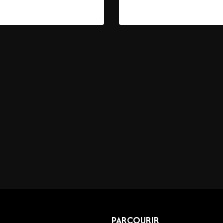
00
€
–
319,00
€
59,00
€
–
319,00
€
PARCOURIR