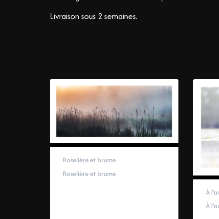
Livraison sous 2 semaines.
Roselière et brume
Roselière et brume
59,00
€
–
319,00
€
À l’a
À l’a