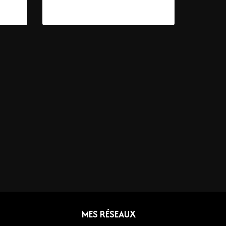
59,00
€
–
319,00
€
MES RÉSEAUX