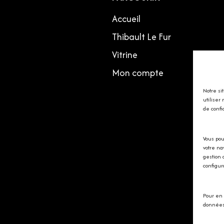
Accueil
Thibault Le Fur
Vitrine
Mon compte
Notre si
utiliser
de confi
Vous pou
votre na
gestion 
configur
Pour en 
données 