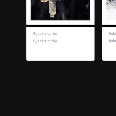
Gypaète barbu
Habi
Gypaète barbu
Habi
40,00
€
–
100,00
€
59,