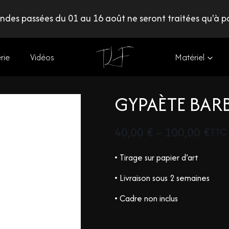
des passées du 01 au 16 août ne seront traitées qu'à pa
rie
Vidéos
Matériel
GYPAÈTE BAR
40,00
€
–
100,00
€
TTC
• Tirage sur papier d’art
• Livraison sous 2 semaines
• Cadre non inclus