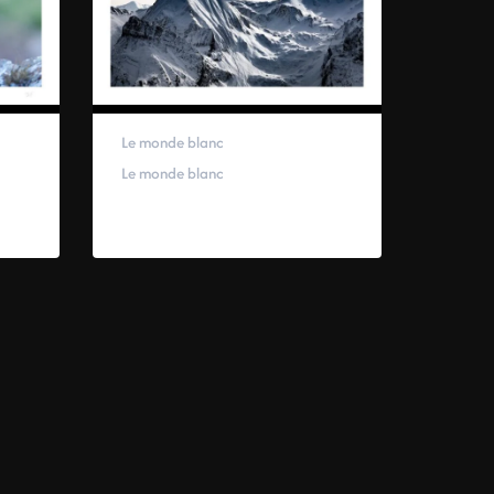
Le monde blanc
Le monde blanc
40,00
€
–
100,00
€