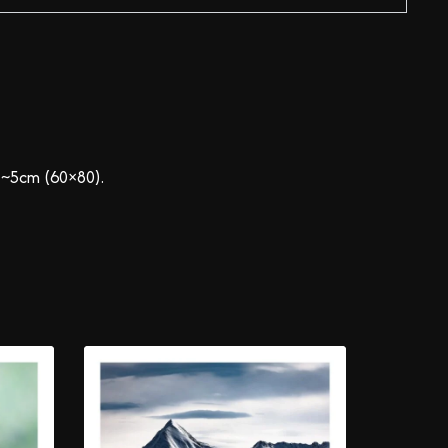
/ ~5cm (60×80).