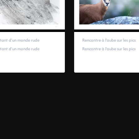
tant d’un monde rude
Rencontre à l’aube sur les pics
tant d’un monde rude
Rencontre à l’aube sur les pics
00
€
–
319,00
€
59,00
€
–
319,00
€